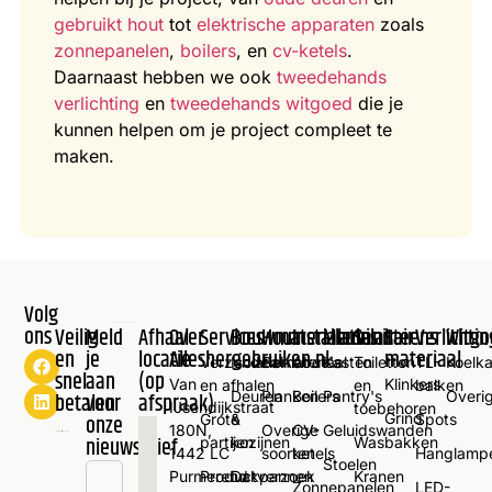
gebruikt hout
tot
elektrische apparaten
zoals
zonnepanelen
,
boilers
, en
cv-ketels
.
Daarnaast hebben we ook
tweedehands
verlichting
en
tweedehands witgoed
die je
kunnen helpen om je project compleet te
maken.
Volg
ons
Veilig
Meld
Afhaal
Over
Services
Bouwmaterialen
Hout
Installaties
Meubilair
Sanitair
Steens
Verlichtin
Witgo
en
je
locatie
Alleshergebruiken.nl
materiaal
Verzenden
Isolatiemateriaal
Balken
Airco's
Kasten
Toiletten
TL-
Koelk
snel
aan
(op
Van
Klinkers
en afhalen
en
balken
Deuren
Planken
Boilers
Pantry's
Overi
betalen
voor
afspraak)
IJsendijkstraat
toebehoren
Grind
onze
Grote
&
Spots
180N,
Overige
CV-
Geluidswanden
nieuwsbrief
partijen
kozijnen
Wasbakken
1442 LC
soorten
ketels
Hanglamp
Stoelen
Purmerend
Productverzoek
Dakpannen
Kranen
Zonnepanelen
LED-