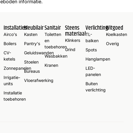
geboden informatie.
Installaties
Meubilair
Sanitair
Steens
Verlichting
Witgoed
materiaal
Airco's
Kasten
Toiletten
TL-
Koelkasten
Klinkers
en
balken
Boilers
Pantry's
Overig
toebehoren
Grind
Spots
CV-
Geluidswanden
Wasbakken
ketels
Hanglampen
Stoelen
Kranen
Zonnepanelen
LED-
Bureaus
panelen
Irrigatie-
Vloerafwerking
units
Buiten
verlichting
Installatie
toebehoren