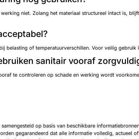
erking niet. Zolang het materiaal structureel intact is, blij
 acceptabel?
 bij belasting of temperatuurverschillen. Voor veilig gebrui
bruiken sanitair vooraf zorgvuldi
r vooraf te controleren op schade en werking wordt voork
 samengesteld op basis van beschikbare informatiebronnen.
 worden gegarandeerd dat alle informatie volledig, actueel o