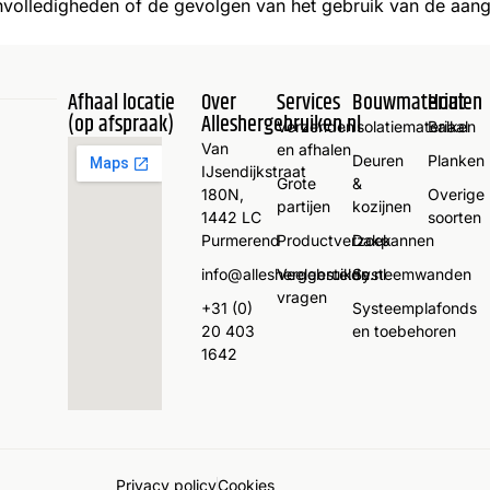
onvolledigheden of de gevolgen van het gebruik van de aan
Afhaal locatie
Over
Services
Bouwmaterialen
Hout
(op afspraak)
Alleshergebruiken.nl
Verzenden
Isolatiemateriaal
Balken
Van
en afhalen
Deuren
Planken
IJsendijkstraat
Grote
&
180N,
Overige
partijen
kozijnen
1442 LC
soorten
Purmerend
Productverzoek
Dakpannen
info@alleshergebruiken.nl
Veelgestelde
Systeemwanden
vragen
+31 (0)
Systeemplafonds
20 403
en toebehoren
1642
Privacy policy
Cookies