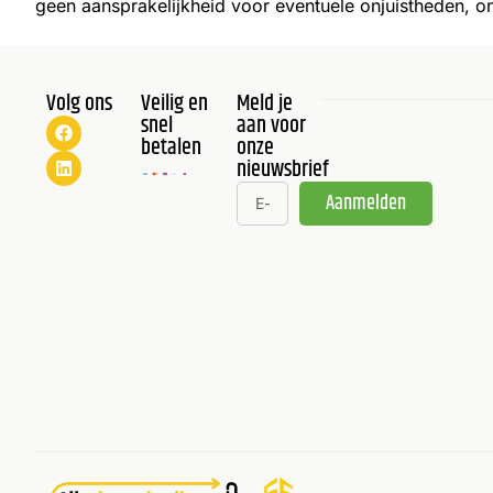
geen aansprakelijkheid voor eventuele onjuistheden, 
Volg ons
Veilig en
Meld je
snel
aan voor
betalen
onze
nieuwsbrief
Aanmelden
Alternative: