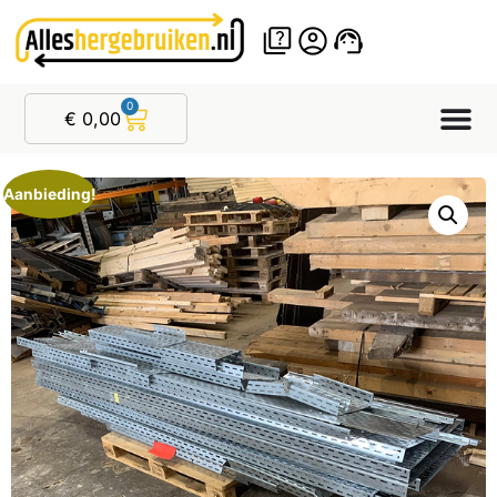
0
€
0,00
Aanbieding!