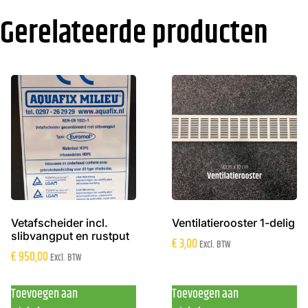
Gerelateerde producten
Vetafscheider incl.
Ventilatierooster 1-delig
slibvangput en rustput
€
3,00
Excl. BTW
€
950,00
Excl. BTW
Toevoegen aan
Toevoegen aan