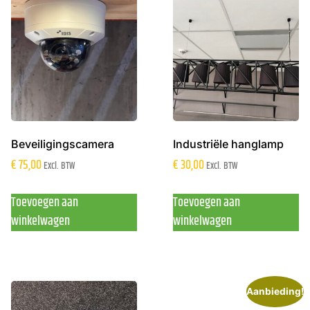
Beveiligingscamera
Industriële hanglamp
€
75,00
€
30,00
Excl. BTW
Excl. BTW
Toevoegen aan
Toevoegen aan
winkelwagen
winkelwagen
Aanbieding!