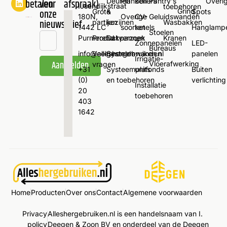
Deuren
Planken
Boilers
Pantry's
Overi
betalen
voor
afspraak)
IJsendijkstraat
toebehoren
Grind
onze
Grote
&
Spots
180N,
Overige
CV-
Geluidswanden
nieuwsbrief
partijen
kozijnen
Wasbakken
1442 LC
soorten
ketels
Hanglamp
Stoelen
Purmerend
Productverzoek
Dakpannen
Kranen
Zonnepanelen
LED-
Bureaus
info@alleshergebruiken.nl
Veelgestelde
Systeemwanden
panelen
Irrigatie-
Aanmelden
Vloerafwerking
vragen
+31
Systeemplafonds
units
Buiten
(0)
en toebehoren
verlichting
Alternative:
Installatie
20
toebehoren
403
1642
Home
Producten
Over ons
Contact
Algemene voorwaarden
Privacy
Alleshergebruiken.nl is een handelsnaam van I.
policy
Deegen & Zoon BV en onderdeel van de Deegen