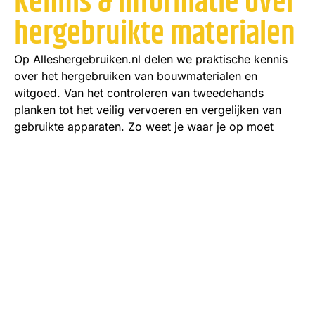
Kennis & informatie over
hergebruikte materialen
Op Alleshergebruiken.nl delen we praktische kennis
over het hergebruiken van bouwmaterialen en
witgoed. Van het controleren van tweedehands
planken tot het veilig vervoeren en vergelijken van
gebruikte apparaten. Zo weet je waar je op moet
letten voordat je iets hergebruikt.
Bekijk alle kennisartikelen
Hoe beoordeel je de staat van tweedehands
sanitair uit een sloopproject?
Lees verder »
Hoe herken je houtsoorten bij tweedehands
partijen zonder keurmerk?
Lees verder »