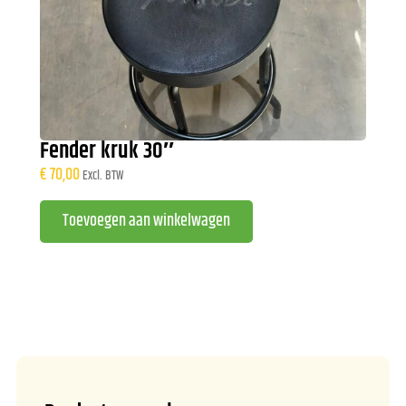
Fender kruk 30″
€
70,00
Excl. BTW
A
Toevoegen aan winkelwagen
lt
e
r
n
a
ti
v
e
: